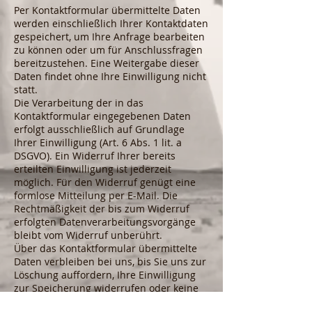
Per Kontaktformular übermittelte Daten
werden einschließlich Ihrer Kontaktdaten
gespeichert, um Ihre Anfrage bearbeiten
zu können oder um für Anschlussfragen
bereitzustehen. Eine Weitergabe dieser
Daten findet ohne Ihre Einwilligung nicht
statt.
Die Verarbeitung der in das
Kontaktformular eingegebenen Daten
erfolgt ausschließlich auf Grundlage
Ihrer Einwilligung (Art. 6 Abs. 1 lit. a
DSGVO). Ein Widerruf Ihrer bereits
erteilten Einwilligung ist jederzeit
möglich. Für den Widerruf genügt eine
formlose Mitteilung per E-Mail. Die
Rechtmäßigkeit der bis zum Widerruf
erfolgten Datenverarbeitungsvorgänge
bleibt vom Widerruf unberührt.
Über das Kontaktformular übermittelte
Daten verbleiben bei uns, bis Sie uns zur
Löschung auffordern, Ihre Einwilligung
zur Speicherung widerrufen oder keine
Notwendigkeit der Datenspeicherung